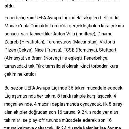
oldu.
Fenerbahçe’nin UEFA Avrupa Ligi’ndeki rakipleri belli oldu.
Monako’daki Grimaldo Forum’da gerçekleştirilen kura çekimi
sonucu, sarı-lacivertliler Aston Villa (İngiltere), Dinamo
Zagreb (Hırvatistan), Ferencvaros (Macaristan), Viktoria
Plzen (Çekya), Nice (Fransa), FCSB (Romanya), Stuttgart
(Almanya) ve Brann (Norveç) ile eşleşti. Fenerbahçe,
turnuvadaki tek Türk temsilcisi olarak ikinci torbadan kura
çekimine katıldı.
Bu sezon UEFA Avrupa Ligi’nde 36 takım mücadele edecek.
Lig aşamasında her takım, 8 farklı rakiple karşılaşacak; 4
maçını evinde, 4 maçını deplasmanda oynayacak. İlk 8 sırayı
alan ekipler doğrudan son 16 turuna, 9-24. sırada yer alan
takımlar ise play-off turunda mücadele ederek son 16
turuna kalmaya çalışacak. İlk 24 dışında kalanlar ise Avrupa