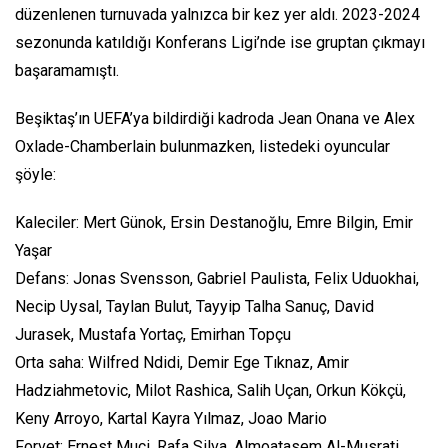
düzenlenen turnuvada yalnızca bir kez yer aldı. 2023-2024
sezonunda katıldığı Konferans Ligi’nde ise gruptan çıkmayı
başaramamıştı.
Beşiktaş’ın UEFA’ya bildirdiği kadroda Jean Onana ve Alex
Oxlade-Chamberlain bulunmazken, listedeki oyuncular
şöyle:
Kaleciler: Mert Günok, Ersin Destanoğlu, Emre Bilgin, Emir
Yaşar
Defans: Jonas Svensson, Gabriel Paulista, Felix Uduokhai,
Necip Uysal, Taylan Bulut, Tayyip Talha Sanuç, David
Jurasek, Mustafa Yortaç, Emirhan Topçu
Orta saha: Wilfred Ndidi, Demir Ege Tıknaz, Amir
Hadziahmetovic, Milot Rashica, Salih Uçan, Orkun Kökçü,
Keny Arroyo, Kartal Kayra Yılmaz, Joao Mario
Forvet: Ernest Muçi, Rafa Silva, Almoatasem Al-Musrati,