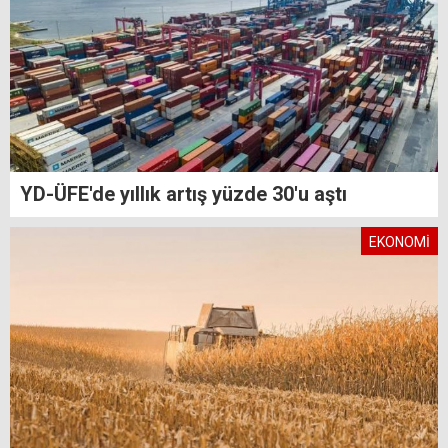
YD-ÜFE'de yıllık artış yüzde 30'u aştı
EKONOMİ