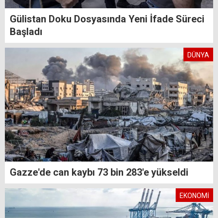
Gülistan Doku Dosyasında Yeni İfade Süreci
Başladı
DÜNYA
Gazze'de can kaybı 73 bin 283'e yükseldi
EKONOMİ