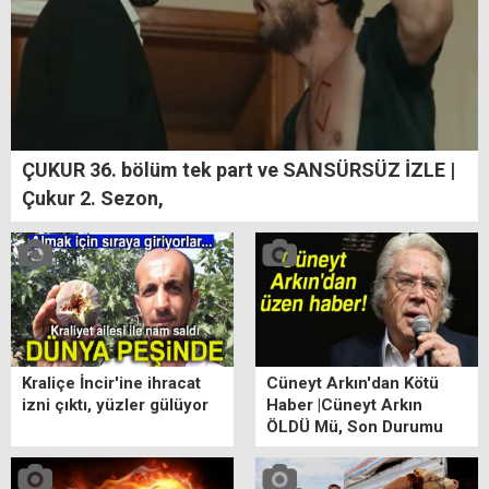
ÇUKUR 36. bölüm tek part ve SANSÜRSÜZ İZLE |
Çukur 2. Sezon,
Kraliçe İncir'ine ihracat
Cüneyt Arkın'dan Kötü
izni çıktı, yüzler gülüyor
Haber |Cüneyt Arkın
ÖLDÜ Mü, Son Durumu
ne? Cüneyt Arkın Kimdir?