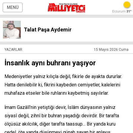
MENÜ
Erzurum
31°
Talat Paşa Aydemir
YAZARLAR
15 Mayıs 2026 Cuma
İnsanlık aynı buhranı yaşıyor
Medeniyetler yalnız kılıçla değil, fikirle de ayakta dururlar.
Hatta denilebilir ki, fikrini kaybeden cemiyetler, kalelerini
muhafaza etseler bile ruhlarını kaybetmiş sayılırlar.
İmam Gazâlî’nin yetiştiği devir, İslâm dünyasının yalnız
siyasî değil, zihnî bir buhran yaşadığı devirdir. Bir tarafta
ölçüsüz akılcılık, diğer tarafta taassup… Bir yanda kuru
cedel, öte yanda düşünmeyi günah sayan bir anlayış…