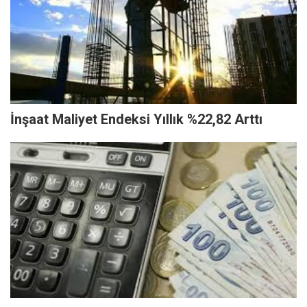
İnşaat Maliyet Endeksi Yıllık %22,82 Arttı