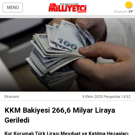
MENÜ
Erzurum
29°
Ekonomi
9 Ekim 2025 Perşembe 14:52
KKM Bakiyesi 266,6 Milyar Liraya
Geriledi
Kur Korumalı Türk Lirası Mevduat ve Katılma Hesapları