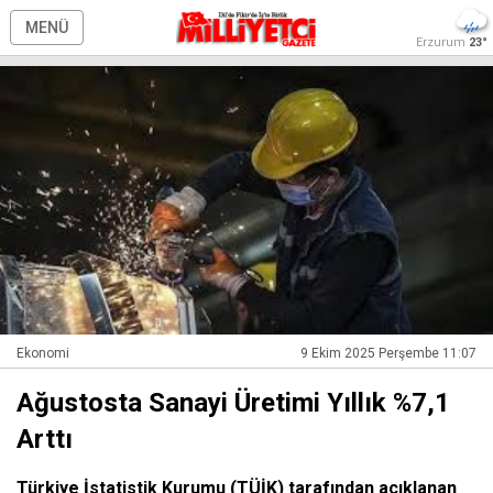
MENÜ
Erzurum
23°
Ekonomi
9 Ekim 2025 Perşembe 11:07
Ağustosta Sanayi Üretimi Yıllık %7,1
Arttı
Türkiye İstatistik Kurumu (TÜİK) tarafından açıklanan