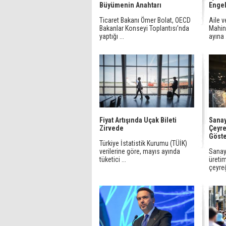
Büyümenin Anahtarı
Engel
Ticaret Bakanı Ömer Bolat, OECD
Aile 
Bakanlar Konseyi Toplantısı’nda
Mahin
yaptığı ...
ayına .
Fiyat Artışında Uçak Bileti
Sanay
Zirvede
Çeyre
Göste
Türkiye İstatistik Kurumu (TÜİK)
verilerine göre, mayıs ayında
Sanay
tüketici ...
üretim
çeyreğ