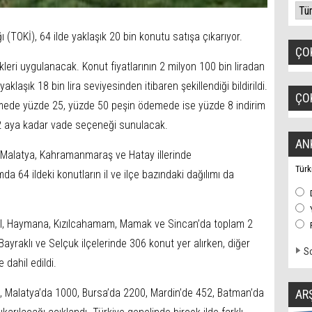
ı (TOKİ), 64 ilde yaklaşık 20 bin konutu satışa çıkarıyor.
ÇO
eri uygulanacak. Konut fiyatlarının 2 milyon 100 bin liradan
 yaklaşık 18 bin lira seviyesinden itibaren şekillendiği bildirildi.
ÇO
emede yüzde 25, yüzde 50 peşin ödemede ise yüzde 8 indirim
2 aya kadar vade seçeneği sunulacak.
AN
, Malatya, Kahramanmaraş ve Hatay illerinde
Türk
a 64 ildeki konutların il ve ilçe bazındaki dağılımı da
ül, Haymana, Kızılcahamam, Mamak ve Sincan’da toplam 2
ayraklı ve Selçuk ilçelerinde 306 konut yer alırken, diğer
So
 dahil edildi.
 Malatya’da 1000, Bursa’da 2200, Mardin’de 452, Batman’da
AR