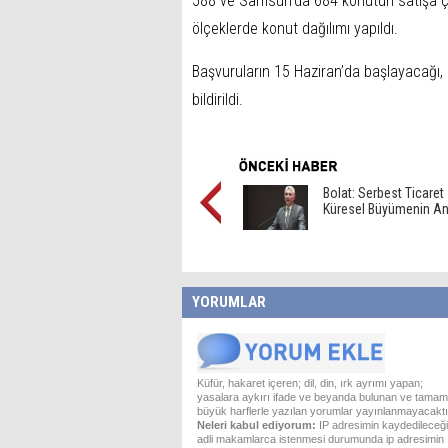
588 ve Samsun’da 684 konutun satışa çıka
ölçeklerde konut dağılımı yapıldı.
Başvuruların 15 Haziran’da başlayacağı
bildirildi.
Bolat: Serbest Ticaret
Küresel Büyümenin An
YORUMLAR
Küfür, hakaret içeren; dil, din, ırk ayrımı yapan;
yasalara aykırı ifade ve beyanda bulunan ve tamam
büyük harflerle yazılan yorumlar yayınlanmayacaktı
Neleri kabul ediyorum:
IP adresimin kaydedileceği
adli makamlarca istenmesi durumunda ip adresimin