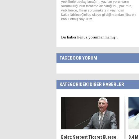
yetkililerle paylaşılacağını, yazılan yorumların
sorumluluğunun tarafıma ait olduğunu, yazımın,
yetkililerce, fikrim sorulmaksızın yayından
kaldırılabileceğini bu siteye girdiğim andan itibaren
kabul etmiş sayılırım.
Bu haber henüz yorumlanmamış...
FACEBOOK YORUM
KATEGORİDEKİ DİĞER HABERLER
Bolat: Serbest Ticaret Küresel
8,4 Mi