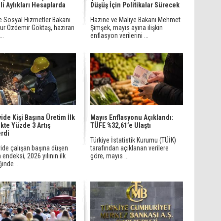
li Aylıkları Hesaplarda
Düşüş İçin Politikalar Sürecek
ve Sosyal Hizmetler Bakanı
Hazine ve Maliye Bakanı Mehmet
ur Özdemir Göktaş, haziran
Şimşek, mayıs ayına ilişkin
..
enflasyon verilerini ...
ide Kişi Başına Üretim İlk
Mayıs Enflasyonu Açıklandı:
kte Yüzde 3 Artış
TÜFE %32,61’e Ulaştı
rdi
Türkiye İstatistik Kurumu (TÜİK)
ide çalışan başına düşen
tarafından açıklanan verilere
 endeksi, 2026 yılının ilk
göre, mayıs ...
inde ...