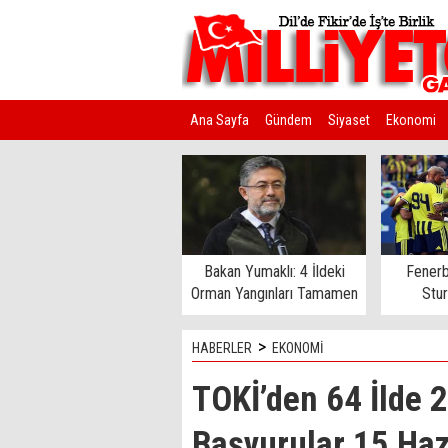
Ana Sayfa
Gündem
Siyaset
Ekonomi
Kim Kimdir?
Bakan Yumaklı: 4 İldeki
Fenerb
Orman Yangınları Tamamen
Stu
Kontrol Altında
>
HABERLER
EKONOMİ
TOKİ’den 64 İlde 2
Başvurular 15 Haz