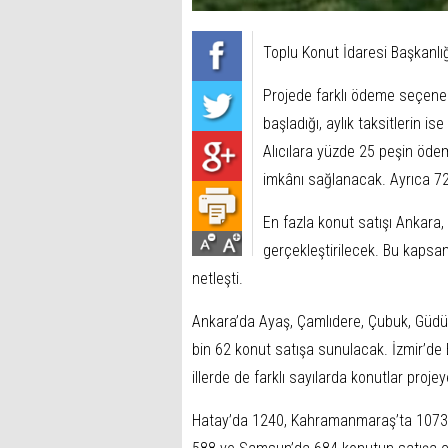
Toplu Konut İdaresi Başkanlığ
Projede farklı ödeme seçenekl
başladığı, aylık taksitlerin ise
Alıcılara yüzde 25 peşin öd
imkânı sağlanacak. Ayrıca 7
En fazla konut satışı Ankara
gerçekleştirilecek. Bu kapsamd
netleşti.
Ankara’da Ayaş, Çamlıdere, Çubuk, Güd
bin 62 konut satışa sunulacak. İzmir’de B
illerde de farklı sayılarda konutlar projeye
Hatay’da 1240, Kahramanmaraş’ta 1073,