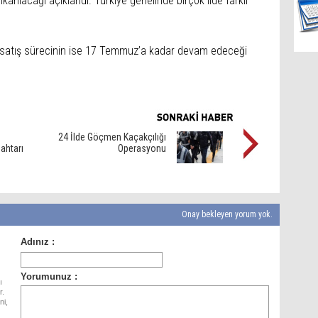
rılacağı açıklandı. Türkiye genelinde birçok ilde farklı
, satış sürecinin ise 17 Temmuz’a kadar devam edeceği
24 İlde Göçmen Kaçakçılığı
ahtarı
Operasyonu
Onay bekleyen yorum yok.
ı
r.
ni,