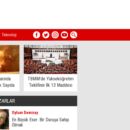
Teknoloji
arında
TBMM'de Yükseköğretim
 Sayıda
Teklifinin İlk 13 Maddesi
dildi
Kabul Edildi
ZARLAR
Oylum Demiray
En Büyük Eser: Bir Duruşa Sahip
Olmak