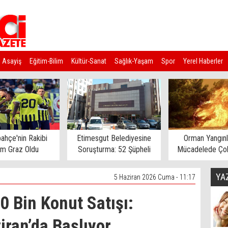
Asayiş
Eğitim-Bilim
Kültür-Sanat
Sağlık-Yaşam
Spor
Yerel Haberler
ahçe'nin Rakibi
Etimesgut Belediyesine
Orman Yangınl
rm Graz Oldu
Soruşturma: 52 Şüpheli
Mücadelede Çok
Gözaltına Alındı
Ev Tahliye E
YA
5 Haziran 2026 Cuma - 11:17
0 Bin Konut Satışı:
iran’da Başlıyor