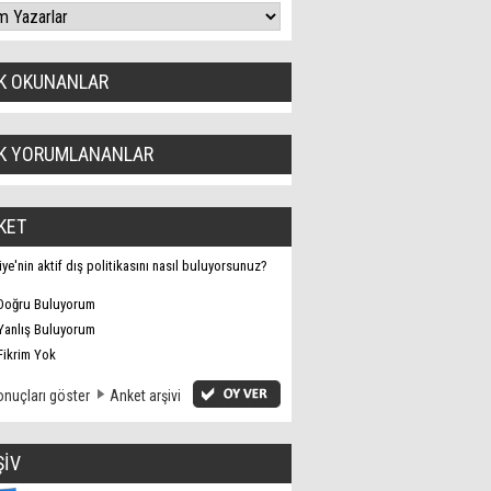
K OKUNANLAR
K YORUMLANANLAR
KET
iye'nin aktif dış politikasını nasıl buluyorsunuz?
Doğru Buluyorum
Yanlış Buluyorum
Fikrim Yok
nuçları göster
Anket arşivi
ŞİV