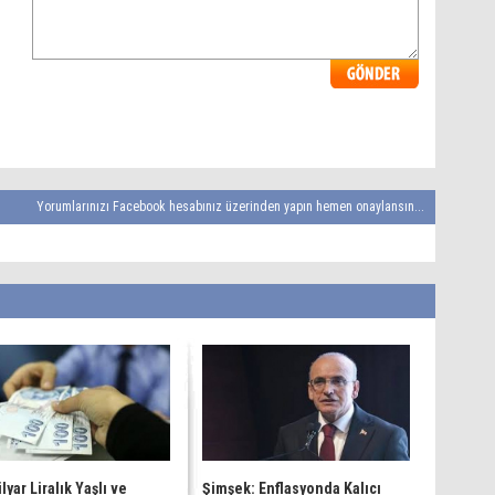
Yorumlarınızı Facebook hesabınız üzerinden yapın hemen onaylansın...
lyar Liralık Yaşlı ve
Şimşek: Enflasyonda Kalıcı