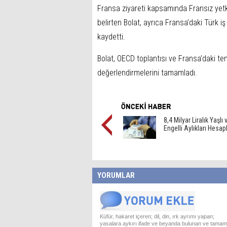
Fransa ziyareti kapsamında Fransız yetkili
belirten Bolat, ayrıca Fransa’daki Türk i
kaydetti.
Bolat, OECD toplantısı ve Fransa’daki tem
değerlendirmelerini tamamladı.
8,4 Milyar Liralık Yaşlı 
Engelli Aylıkları Hesap
YORUMLAR
Küfür, hakaret içeren; dil, din, ırk ayrımı yapan;
yasalara aykırı ifade ve beyanda bulunan ve tamam