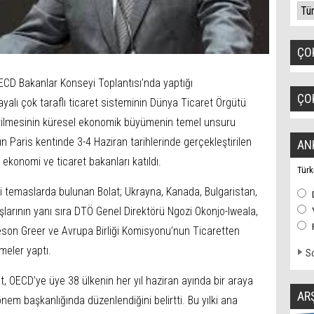
ÇO
ECD Bakanlar Konseyi Toplantısı’nda yaptığı
ÇO
yalı çok taraflı ticaret sisteminin Dünya Ticaret Örgütü
irilmesinin küresel ekonomik büyümenin temel unsuru
n Paris kentinde 3-4 Haziran tarihlerinde gerçekleştirilen
AN
 ekonomi ve ticaret bakanları katıldı.
Türk
li temaslarda bulunan Bolat; Ukrayna, Kanada, Bulgaristan,
larının yanı sıra DTÖ Genel Direktörü Ngozi Okonjo-Iweala,
son Greer ve Avrupa Birliği Komisyonu’nun Ticaretten
meler yaptı.
So
t, OECD’ye üye 38 ülkenin her yıl haziran ayında bir araya
AR
dönem başkanlığında düzenlendiğini belirtti. Bu yılki ana