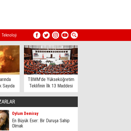
Teknoloji
arında
TBMM'de Yükseköğretim
 Sayıda
Teklifinin İlk 13 Maddesi
dildi
Kabul Edildi
ZARLAR
Oylum Demiray
En Büyük Eser: Bir Duruşa Sahip
Olmak