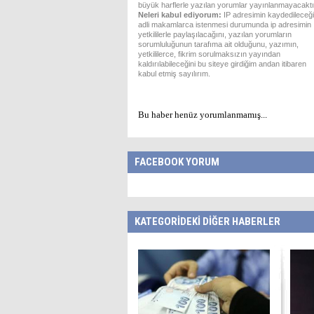
büyük harflerle yazılan yorumlar yayınlanmayacaktı
Neleri kabul ediyorum:
IP adresimin kaydedileceği
adli makamlarca istenmesi durumunda ip adresimin
yetkililerle paylaşılacağını, yazılan yorumların
sorumluluğunun tarafıma ait olduğunu, yazımın,
yetkililerce, fikrim sorulmaksızın yayından
kaldırılabileceğini bu siteye girdiğim andan itibaren
kabul etmiş sayılırım.
Bu haber henüz yorumlanmamış...
FACEBOOK YORUM
KATEGORİDEKİ DİĞER HABERLER