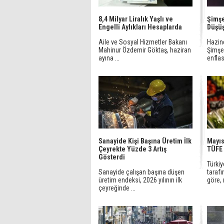
8,4 Milyar Liralık Yaşlı ve
Şimşe
Engelli Aylıkları Hesaplarda
Düşüş
Aile ve Sosyal Hizmetler Bakanı
Hazin
Mahinur Özdemir Göktaş, haziran
Şimşek
ayına ...
enflas
Sanayide Kişi Başına Üretim İlk
Mayıs
Çeyrekte Yüzde 3 Artış
TÜFE 
Gösterdi
Türkiy
Sanayide çalışan başına düşen
tarafı
üretim endeksi, 2026 yılının ilk
göre, 
çeyreğinde ...