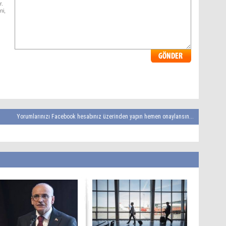
r.
ni,
Yorumlarınızı Facebook hesabınız üzerinden yapın hemen onaylansın...