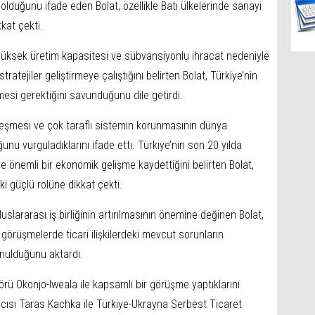
olduğunu ifade eden Bolat, özellikle Batı ülkelerinde sanayi
kkat çekti.
yüksek üretim kapasitesi ve sübvansiyonlu ihracat nedeniyle
tratejiler geliştirmeye çalıştığını belirten Bolat, Türkiye’nin
mesi gerektiğini savunduğunu dile getirdi.
leşmesi ve çok taraflı sistemin korunmasının dünya
nu vurguladıklarını ifade etti. Türkiye’nin son 20 yılda
 önemli bir ekonomik gelişme kaydettiğini belirten Bolat,
i güçlü rolüne dikkat çekti.
uslararası iş birliğinin artırılmasının önemine değinen Bolat,
i görüşmelerde ticari ilişkilerdeki mevcut sorunların
unulduğunu aktardı.
rü Okonjo-Iweala ile kapsamlı bir görüşme yaptıklarını
cısı Taras Kachka ile Türkiye-Ukrayna Serbest Ticaret