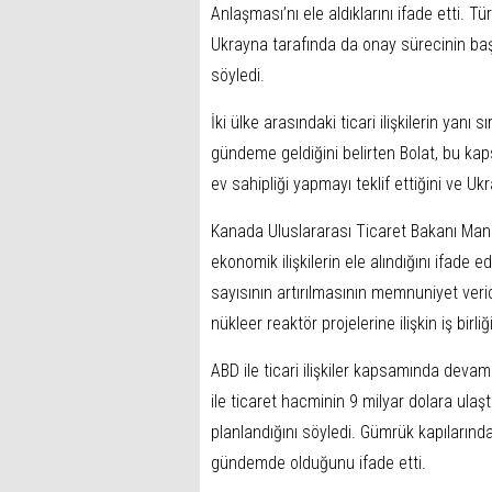
Anlaşması’nı ele aldıklarını ifade etti. T
Ukrayna tarafında da onay sürecinin baş
söyledi.
İki ülke arasındaki ticari ilişkilerin yanı 
gündeme geldiğini belirten Bolat, bu k
ev sahipliği yapmayı teklif ettiğini ve Ukr
Kanada Uluslararası Ticaret Bakanı Mani
ekonomik ilişkilerin ele alındığını ifade 
sayısının artırılmasının memnuniyet verici
nükleer reaktör projelerine ilişkin iş birli
ABD ile ticari ilişkiler kapsamında dev
ile ticaret hacminin 9 milyar dolara ulaş
planlandığını söyledi. Gümrük kapılarındak
gündemde olduğunu ifade etti.