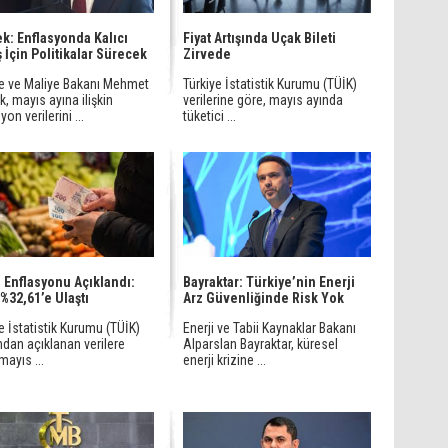
k: Enflasyonda Kalıcı
Fiyat Artışında Uçak Bileti
 İçin Politikalar Sürecek
Zirvede
e ve Maliye Bakanı Mehmet
Türkiye İstatistik Kurumu (TÜİK)
, mayıs ayına ilişkin
verilerine göre, mayıs ayında
yon verilerini ...
tüketici ...
 Enflasyonu Açıklandı:
Bayraktar: Türkiye’nin Enerji
%32,61’e Ulaştı
Arz Güvenliğinde Risk Yok
e İstatistik Kurumu (TÜİK)
Enerji ve Tabii Kaynaklar Bakanı
ndan açıklanan verilere
Alparslan Bayraktar, küresel
mayıs ...
enerji krizine ...