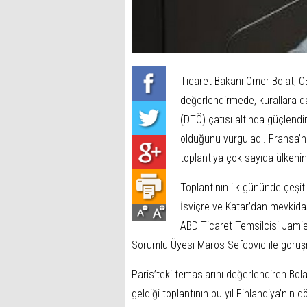
Ticaret Bakanı Ömer Bolat, O
değerlendirmede, kurallara da
(DTÖ) çatısı altında güçlend
olduğunu vurguladı. Fransa’nı
toplantıya çok sayıda ülkenin
Toplantının ilk gününde çeşit
İsviçre ve Katar’dan mevkidaş
ABD Ticaret Temsilcisi Jamie
Sorumlu Üyesi Maros Sefcovic ile görüş
Paris’teki temaslarını değerlendiren Bola
geldiği toplantının bu yıl Finlandiya’nın 