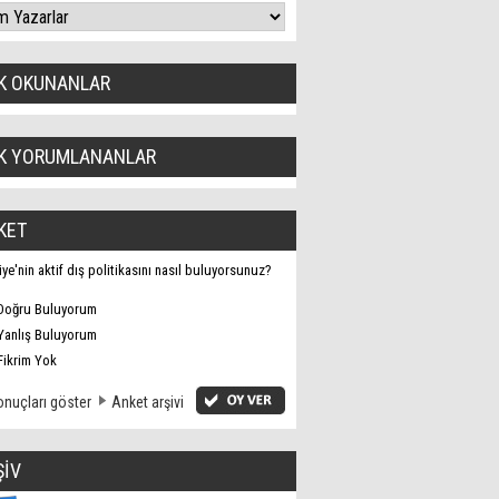
K OKUNANLAR
K YORUMLANANLAR
KET
iye'nin aktif dış politikasını nasıl buluyorsunuz?
Doğru Buluyorum
Yanlış Buluyorum
Fikrim Yok
nuçları göster
Anket arşivi
ŞİV