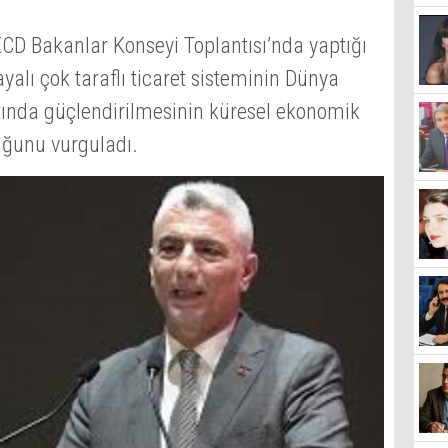
CD Bakanlar Konseyi Toplantısı’nda yaptığı
alı çok taraflı ticaret sisteminin Dünya
ltında güçlendirilmesinin küresel ekonomik
ğunu vurguladı.