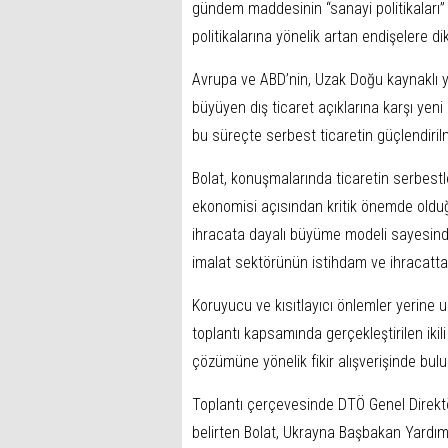
gündem maddesinin “sanayi politikaları” 
politikalarına yönelik artan endişelere di
Avrupa ve ABD’nin, Uzak Doğu kaynaklı 
büyüyen dış ticaret açıklarına karşı yeni s
bu süreçte serbest ticaretin güçlendiril
Bolat, konuşmalarında ticaretin serbest
ekonomisi açısından kritik önemde olduğu
ihracata dayalı büyüme modeli sayesinde
imalat sektörünün istihdam ve ihracattak
Koruyucu ve kısıtlayıcı önlemler yerine ul
toplantı kapsamında gerçekleştirilen ikil
çözümüne yönelik fikir alışverişinde bul
Toplantı çerçevesinde DTÖ Genel Direktö
belirten Bolat, Ukrayna Başbakan Yardım