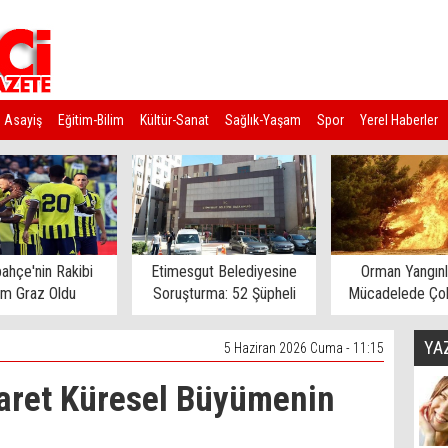
Asayiş
Eğitim-Bilim
Kültür-Sanat
Sağlık-Yaşam
Spor
Yerel Haberler
ahçe'nin Rakibi
Etimesgut Belediyesine
Orman Yangınl
rm Graz Oldu
Soruşturma: 52 Şüpheli
Mücadelede Çok
Gözaltına Alındı
Ev Tahliye E
YA
5 Haziran 2026 Cuma - 11:15
caret Küresel Büyümenin