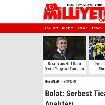
Ana Sayfa
Gündem
Siyaset
Ekonomi
Kim Kimdir?
Bakan Yumaklı: 4 İldeki
Fenerb
Orman Yangınları Tamamen
Stu
Kontrol Altında
>
HABERLER
EKONOMİ
Bolat: Serbest Ti
Anahtarı