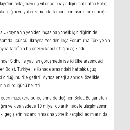
ürkiye’nin anlaşmayı üç yıl önce onayladığını hatırlatan Bolat,
latıldığını ve yakın zamanda tamamlanmasının beklendiğini
sıra Ukrayna’nın yeniden inşasına yönelik iş birliğinin de
apsamda üçüncü Ukrayna Yeniden İnşa Forumu’na Türkiye’nin
ayna tarafının bu öneriyi kabul ettiğini açıkladı.
nder Sidhu ile yapılan görüşmede ise iki ülke arasındaki
eden Bolat, Türkiye ile Kanada arasındaki haftalık uçuş
 olduğunu dile getirdi. Ayrıca enerji alanında, özellikle
ğinin sürdüğünü belirtti.
am eden müzakere süreçlerine de değinen Bolat, Bulgaristan
tığını ve kısa vadede 10 milyar dolarlık hedefe ulaşılmasının
i geçişlerin hızlandırılmasına yönelik karşılıklı adımların da