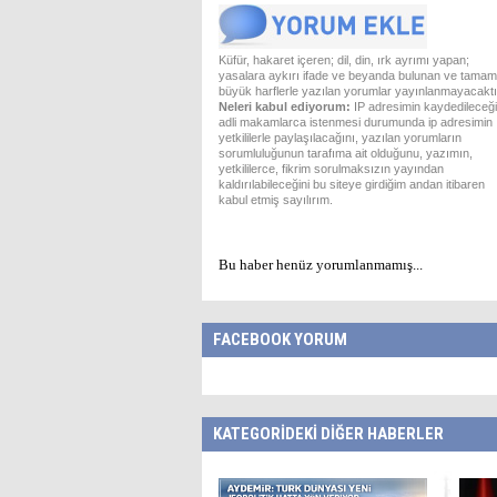
Küfür, hakaret içeren; dil, din, ırk ayrımı yapan;
yasalara aykırı ifade ve beyanda bulunan ve tamam
büyük harflerle yazılan yorumlar yayınlanmayacaktı
Neleri kabul ediyorum:
IP adresimin kaydedileceği
adli makamlarca istenmesi durumunda ip adresimin
yetkililerle paylaşılacağını, yazılan yorumların
sorumluluğunun tarafıma ait olduğunu, yazımın,
yetkililerce, fikrim sorulmaksızın yayından
kaldırılabileceğini bu siteye girdiğim andan itibaren
kabul etmiş sayılırım.
Bu haber henüz yorumlanmamış...
FACEBOOK YORUM
KATEGORİDEKİ DİĞER HABERLER