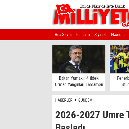
Ana Sayfa
Gündem
Siyaset
Ekonomi
Kim Kimdir?
Bakan Yumaklı: 4 İldeki
Fenerb
Orman Yangınları Tamamen
Stu
Kontrol Altında
>
HABERLER
GÜNDEM
2026-2027 Umre Tu
Başladı