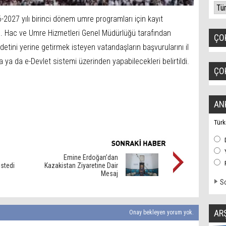
6-2027 yılı birinci dönem umre programları için kayıt
u. Hac ve Umre Hizmetleri Genel Müdürlüğü tarafından
ÇO
etini yerine getirmek isteyen vatandaşların başvurularını il
la ya da e-Devlet sistemi üzerinden yapabilecekleri belirtildi.
ÇO
AN
Türk
Emine Erdoğan’dan
istedi
Kazakistan Ziyaretine Dair
Mesaj
So
AR
Onay bekleyen yorum yok.