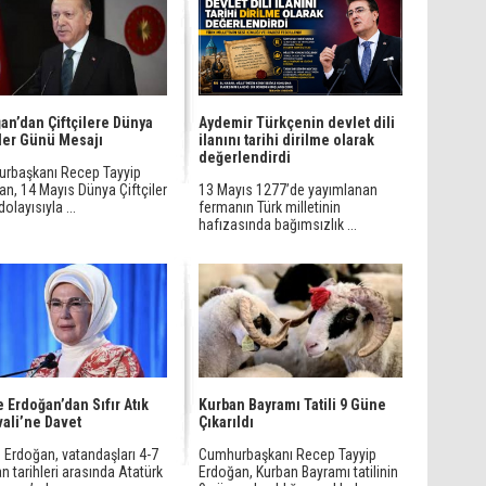
an’dan Çiftçilere Dünya
Aydemir Türkçenin devlet dili
iler Günü Mesajı
ilanını tarihi dirilme olarak
değerlendirdi
rbaşkanı Recep Tayyip
an, 14 Mayıs Dünya Çiftçiler
13 Mayıs 1277’de yayımlanan
olayısıyla ...
fermanın Türk milletinin
hafızasında bağımsızlık ...
 Erdoğan’dan Sıfır Atık
Kurban Bayramı Tatili 9 Güne
vali’ne Davet
Çıkarıldı
 Erdoğan, vatandaşları 4-7
Cumhurbaşkanı Recep Tayyip
n tarihleri arasında Atatürk
Erdoğan, Kurban Bayramı tatilinin