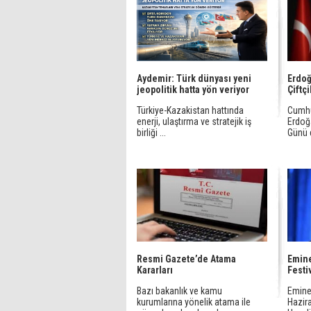
Aydemir: Türk dünyası yeni
Erdoğ
jeopolitik hatta yön veriyor
Çiftç
Türkiye-Kazakistan hattında
Cumhu
enerji, ulaştırma ve stratejik iş
Erdoğ
birliği ...
Günü d
Resmi Gazete’de Atama
Emine
Kararları
Festi
Bazı bakanlık ve kamu
Emine
kurumlarına yönelik atama ile
Hazira