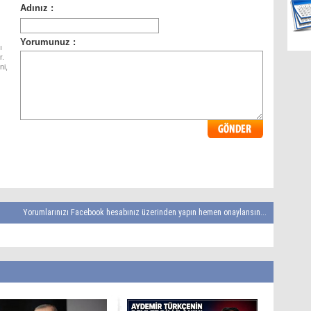
ı
r.
ni,
Yorumlarınızı Facebook hesabınız üzerinden yapın hemen onaylansın...