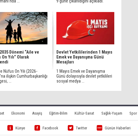
manı’nda ...
9 güne çıkarıldığını açıkladı.
2035 Dönemi “Aile ve
Devlet Yetkililerinden 1 Mayıs
 On Yılı” Olarak
Emek ve Dayanışma Günü
lendi
Mesajları
ve Nüfus On Yılı (2026-
1 Mayıs Emek ve Dayanışma
”na ilişkin Cumhurbaşkanlığı
Günü dolayısıyla devlet yetkilileri
esi, ...
sosyal medya ...
set
Ekonomi
Asayiş
Eğitim-Bilim
Kültür-Sanat
Sağlık-Yaşam
Spor
Künye
Facebook
Twitter
Günün Haberleri