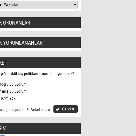
K OKUNANLAR
K YORUMLANANLAR
KET
iye'nin aktif dış politikasını nasıl buluyorsunuz?
Doğru Buluyorum
Yanlış Buluyorum
Fikrim Yok
nuçları göster
Anket arşivi
ŞİV