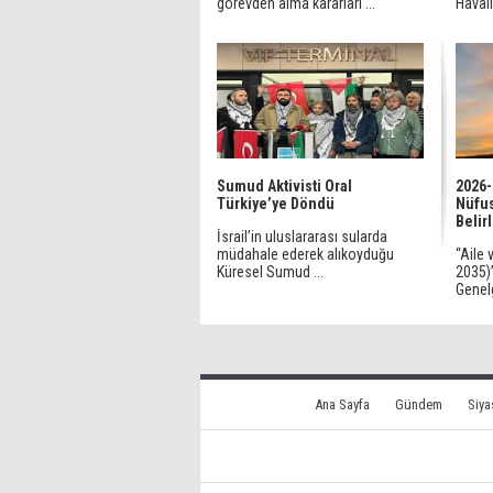
görevden alma kararları ...
Havali
Sumud Aktivisti Oral
2026-
Türkiye’ye Döndü
Nüfus
Belir
İsrail’in uluslararası sularda
müdahale ederek alıkoyduğu
“Aile 
Küresel Sumud ...
2035)
Genelg
Ana Sayfa
Gündem
Siya