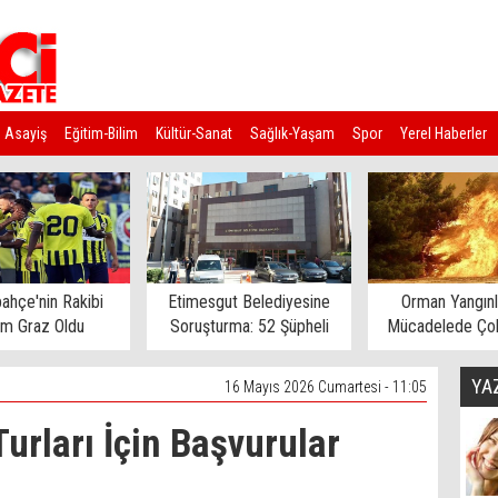
Asayiş
Eğitim-Bilim
Kültür-Sanat
Sağlık-Yaşam
Spor
Yerel Haberler
ahçe'nin Rakibi
Etimesgut Belediyesine
Orman Yangınl
rm Graz Oldu
Soruşturma: 52 Şüpheli
Mücadelede Çok
Gözaltına Alındı
Ev Tahliye E
YA
16 Mayıs 2026 Cumartesi - 11:05
rları İçin Başvurular