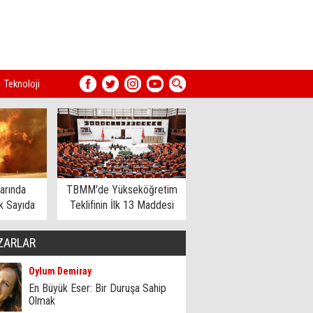
Teknoloji
arında
TBMM'de Yükseköğretim
 Sayıda
Teklifinin İlk 13 Maddesi
dildi
Kabul Edildi
ZARLAR
Oylum Demiray
En Büyük Eser: Bir Duruşa Sahip
Olmak