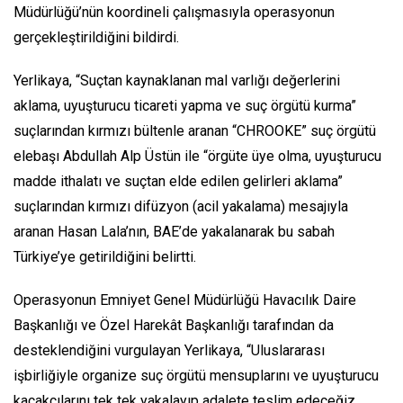
Müdürlüğü’nün koordineli çalışmasıyla operasyonun
gerçekleştirildiğini bildirdi.
Yerlikaya, “Suçtan kaynaklanan mal varlığı değerlerini
aklama, uyuşturucu ticareti yapma ve suç örgütü kurma”
suçlarından kırmızı bültenle aranan “CHROOKE” suç örgütü
elebaşı Abdullah Alp Üstün ile “örgüte üye olma, uyuşturucu
madde ithalatı ve suçtan elde edilen gelirleri aklama”
suçlarından kırmızı difüzyon (acil yakalama) mesajıyla
aranan Hasan Lala’nın, BAE’de yakalanarak bu sabah
Türkiye’ye getirildiğini belirtti.
Operasyonun Emniyet Genel Müdürlüğü Havacılık Daire
Başkanlığı ve Özel Harekât Başkanlığı tarafından da
desteklendiğini vurgulayan Yerlikaya, “Uluslararası
işbirliğiyle organize suç örgütü mensuplarını ve uyuşturucu
kaçakçılarını tek tek yakalayıp adalete teslim edeceğiz.