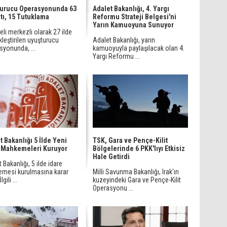
turucu Operasyonunda 63
Adalet Bakanlığı, 4. Yargı
tı, 15 Tutuklama
Reformu Strateji Belgesi'ni
Yarın Kamuoyuna Sunuyor
reli merkezli olarak 27 ilde
leştirilen uyuşturucu
Adalet Bakanlığı, yarın
syonunda, ...
kamuoyuyla paylaşılacak olan 4.
Yargı Reformu ...
t Bakanlığı 5 İlde Yeni
TSK, Gara ve Pençe-Kilit
 Mahkemeleri Kuruyor
Bölgelerinde 6 PKK'lıyı Etkisiz
Hale Getirdi
 Bakanlığı, 5 ilde idare
mesi kurulmasına karar
Milli Savunma Bakanlığı, Irak'ın
lgili ...
kuzeyindeki Gara ve Pençe-Kilit
Operasyonu ...