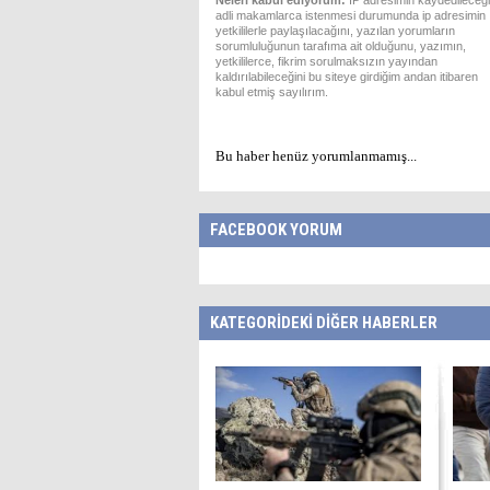
Neleri kabul ediyorum:
IP adresimin kaydedileceği
adli makamlarca istenmesi durumunda ip adresimin
yetkililerle paylaşılacağını, yazılan yorumların
sorumluluğunun tarafıma ait olduğunu, yazımın,
yetkililerce, fikrim sorulmaksızın yayından
kaldırılabileceğini bu siteye girdiğim andan itibaren
kabul etmiş sayılırım.
Bu haber henüz yorumlanmamış...
FACEBOOK YORUM
KATEGORİDEKİ DİĞER HABERLER