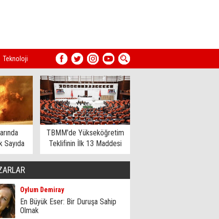
Teknoloji
arında
TBMM'de Yükseköğretim
 Sayıda
Teklifinin İlk 13 Maddesi
dildi
Kabul Edildi
ZARLAR
Oylum Demiray
En Büyük Eser: Bir Duruşa Sahip
Olmak