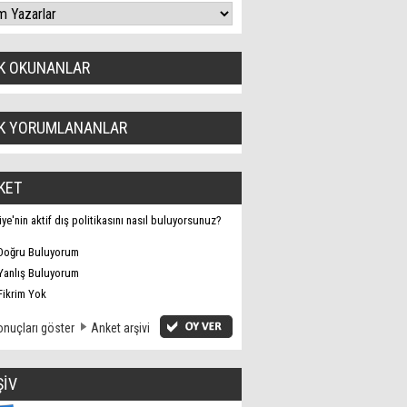
K OKUNANLAR
K YORUMLANANLAR
KET
iye'nin aktif dış politikasını nasıl buluyorsunuz?
Doğru Buluyorum
Yanlış Buluyorum
Fikrim Yok
nuçları göster
Anket arşivi
ŞİV