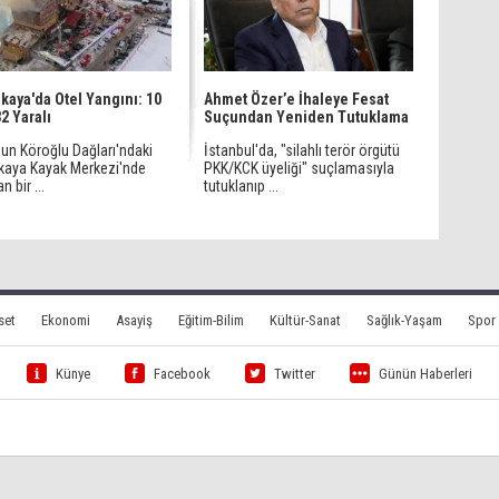
lkaya'da Otel Yangını: 10
Ahmet Özer’e İhaleye Fesat
32 Yaralı
Suçundan Yeniden Tutuklama
nun Köroğlu Dağları'ndaki
İstanbul'da, "silahlı terör örgütü
lkaya Kayak Merkezi'nde
PKK/KCK üyeliği" suçlamasıyla
n bir ...
tutuklanıp ...
set
Ekonomi
Asayiş
Eğitim-Bilim
Kültür-Sanat
Sağlık-Yaşam
Spor
Künye
Facebook
Twitter
Günün Haberleri