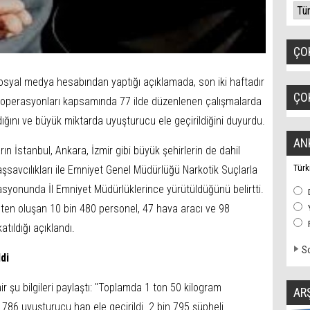
ÇO
, sosyal medya hesabından yaptığı açıklamada, son iki haftadır
ÇO
operasyonları kapsamında 77 ilde düzenlenen çalışmalarda
ığını ve büyük miktarda uyuşturucu ele geçirildiğini duyurdu.
AN
ın İstanbul, Ankara, İzmir gibi büyük şehirlerin de dahil
Türk
şsavcılıkları ile Emniyet Genel Müdürlüğü Narkotik Suçlarla
syonunda İl Emniyet Müdürlüklerince yürütüldüğünü belirtti.
ten oluşan 10 bin 480 personel, 47 hava aracı ve 98
tıldığı açıklandı.
So
di
r şu bilgileri paylaştı: "Toplamda 1 ton 50 kilogram
AR
86 uyuşturucu hap ele geçirildi. 2 bin 795 şüpheli