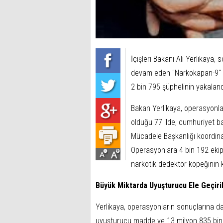
İçişleri Bakanı Ali Yerlikaya
devam eden "Narkokapan-9" 
2 bin 795 şüphelinin yakaland
Bakan Yerlikaya, operasyonlar
olduğu 77 ilde, cumhuriyet ba
Mücadele Başkanlığı koordina
Operasyonlara 4 bin 192 ekip
narkotik dedektör köpeğinin ka
Büyük Miktarda Uyuşturucu Ele Geçiril
Yerlikaya, operasyonların sonuçlarına dai
uyuşturucu madde ve 13 milyon 835 bin 7