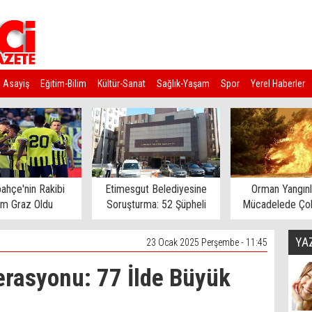
Asayiş
Eğitim-Bilim
Kültür-Sanat
Sağlık-Yaşam
Spor
Yerel Haberler
ahçe'nin Rakibi
Etimesgut Belediyesine
Orman Yangınl
rm Graz Oldu
Soruşturma: 52 Şüpheli
Mücadelede Çok
Gözaltına Alındı
Ev Tahliye E
YA
23 Ocak 2025 Perşembe - 11:45
rasyonu: 77 İlde Büyük