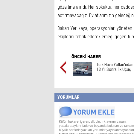
gözaltına alındı. Her sokakta, her cadded
açtırmayacağız. Evlatlarımızın geleceğin
Bakan Yerlikaya, operasyonları yöneten c
ekiplerini tebrik ederek emeği geçen tüm
Türk Hava Yolları'nda
13 Yıl Sonra İlk Uçuş
YORUMLAR
Küfür, hakaret içeren; dil, din, ırk ayrımı yapan;
yasalara aykırı ifade ve beyanda bulunan ve tamam
büyük harflerle yazılan yorumlar yayınlanmayacaktı