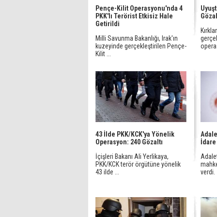
Pençe-Kilit Operasyonu'nda 4
Uyuş
PKK'lı Terörist Etkisiz Hale
Gözal
Getirildi
Kırkla
Milli Savunma Bakanlığı, Irak'ın
gerçek
kuzeyinde gerçekleştirilen Pençe-
opera
Kilit ...
43 İlde PKK/KCK'ya Yönelik
Adale
Operasyon: 240 Gözaltı
İdare
İçişleri Bakanı Ali Yerlikaya,
Adalet
PKK/KCK terör örgütüne yönelik
mahke
43 ilde ...
verdi. İ