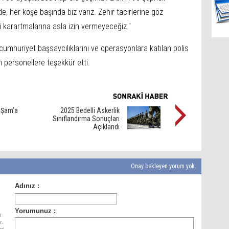
e, her köşe başında biz varız. Zehir tacirlerine göz
i karartmalarına asla izin vermeyeceğiz."
umhuriyet başsavcılıklarını ve operasyonlara katılan polis
 personellere teşekkür etti.
n Şam’a
2025 Bedelli Askerlik
Sınıflandırma Sonuçları
Açıklandı
Onay bekleyen yorum yok.
ı
r.