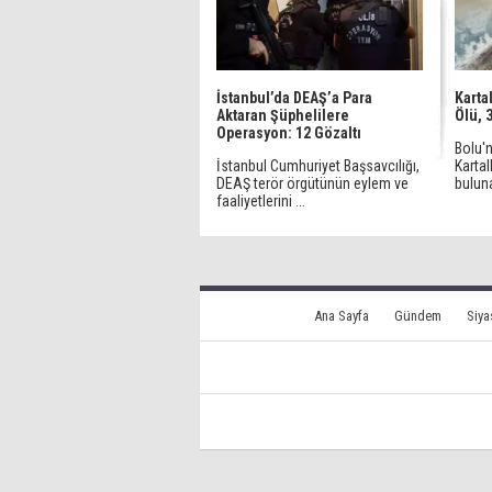
İstanbul’da DEAŞ’a Para
Karta
Aktaran Şüphelilere
Ölü, 
Operasyon: 12 Gözaltı
Bolu'
İstanbul Cumhuriyet Başsavcılığı,
Karta
DEAŞ terör örgütünün eylem ve
buluna
faaliyetlerini ...
Ana Sayfa
Gündem
Siya