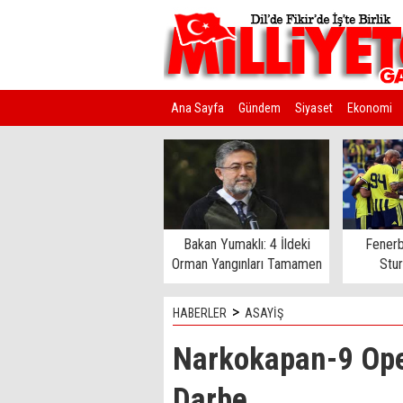
Ana Sayfa
Gündem
Siyaset
Ekonomi
Kim Kimdir?
Bakan Yumaklı: 4 İldeki
Fenerb
Orman Yangınları Tamamen
Stu
Kontrol Altında
>
HABERLER
ASAYİŞ
Narkokapan-9 Ope
Darbe