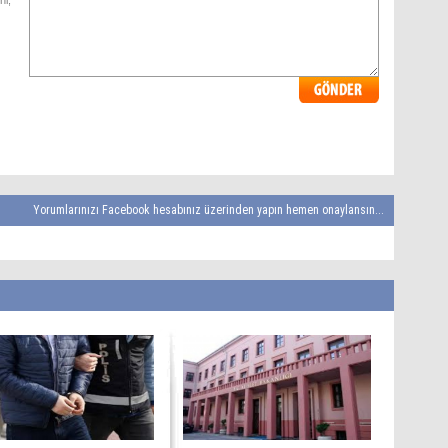
ni,
Yorumlarınızı Facebook hesabınız üzerinden yapın hemen onaylansın...