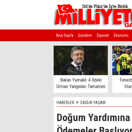
Ana Sayfa
Gündem
Siyaset
Ekonomi
Kim Kimdir?
Bakan Yumaklı: 4 İldeki
Fenerb
Orman Yangınları Tamamen
Stu
Kontrol Altında
>
HABERLER
SAĞLIK-YAŞAM
Doğum Yardımına 
Ödemeler Başlıyo