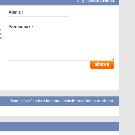
Onay bekleyen yorum yok.
ı
r.
ni,
Yorumlarınızı Facebook hesabınız üzerinden yapın hemen onaylansın...