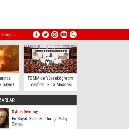
Teknoloji
arında
TBMM'de Yükseköğretim
 Sayıda
Teklifinin İlk 13 Maddesi
dildi
Kabul Edildi
ZARLAR
Oylum Demiray
En Büyük Eser: Bir Duruşa Sahip
Olmak