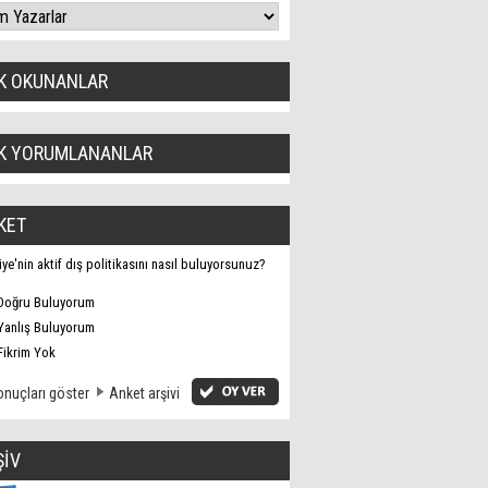
K OKUNANLAR
K YORUMLANANLAR
KET
iye'nin aktif dış politikasını nasıl buluyorsunuz?
Doğru Buluyorum
Yanlış Buluyorum
Fikrim Yok
nuçları göster
Anket arşivi
ŞİV