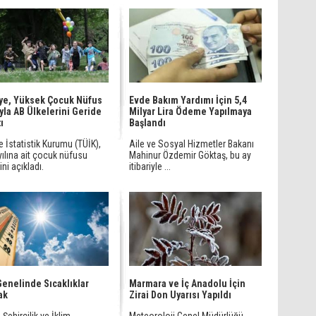
ye, Yüksek Çocuk Nüfus
Evde Bakım Yardımı İçin 5,4
yla AB Ülkelerini Geride
Milyar Lira Ödeme Yapılmaya
ı
Başlandı
e İstatistik Kurumu (TÜİK),
Aile ve Sosyal Hizmetler Bakanı
ılına ait çocuk nüfusu
Mahinur Özdemir Göktaş, bu ay
ini açıkladı.
itibariyle ...
Genelinde Sıcaklıklar
Marmara ve İç Anadolu İçin
ak
Zirai Don Uyarısı Yapıldı