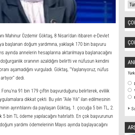
ÇO
anı Mahinur Özdemir Göktaş, 8 Nisan'dan itibaren e-Devlet
ÇO
aya başlanan doğum yardımına, yaklaşık 170 bin başvuru
yıs ayında annelerin hesaplarına aktarılmaya başlanacağını
 doğurganlık oranının azaldığını belirtti ve nüfusun kendini
AN
oranı aşamadığını vurguladı. Göktaş, "Yaşlanıyoruz, nüfus
Türk
 artıyor" dedi.
 Fonu'na 91 bin 179 çiftin başvurduğunu belirterek, evlilik
gulamalara dikkat çekti. Bu yılın "Aile Yılı" ilan edilmesinin
nin ayrıntılarını da paylaşan Göktaş, 1. çocuğa 5 bin TL, 2.
So
k 5 bin TL ödeme yapılacağını hatırlattı. En çok başvurunun
aş, doğum yardımı ödemelerinin Mayıs ayında başlayacağını
AR