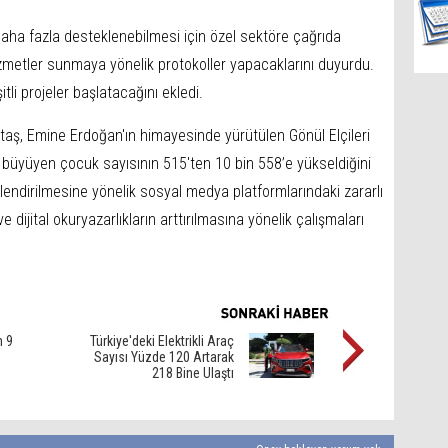
 daha fazla desteklenebilmesi için özel sektöre çağrıda
hizmetler sunmaya yönelik protokoller yapacaklarını duyurdu.
itli projeler başlatacağını ekledi.
aş, Emine Erdoğan'ın himayesinde yürütülen Gönül Elçileri
da büyüyen çocuk sayısının 515'ten 10 bin 558’e yükseldiğini
güçlendirilmesine yönelik sosyal medya platformlarındaki zararlı
 dijital okuryazarlıkların arttırılmasına yönelik çalışmaları
n 9
Türkiye'deki Elektrikli Araç
Sayısı Yüzde 120 Artarak
218 Bine Ulaştı