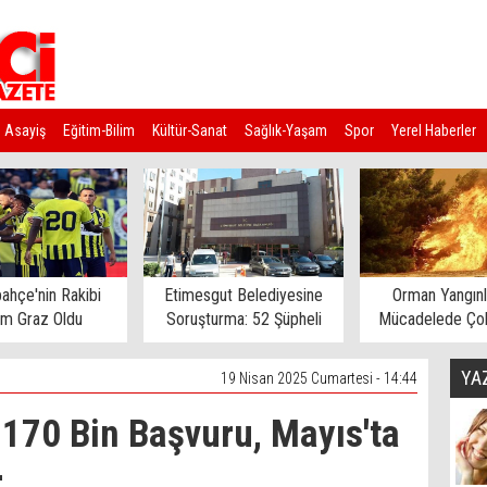
Asayiş
Eğitim-Bilim
Kültür-Sanat
Sağlık-Yaşam
Spor
Yerel Haberler
ahçe'nin Rakibi
Etimesgut Belediyesine
Orman Yangınl
rm Graz Oldu
Soruşturma: 52 Şüpheli
Mücadelede Çok
Gözaltına Alındı
Ev Tahliye E
YA
19 Nisan 2025 Cumartesi - 14:44
170 Bin Başvuru, Mayıs'ta
r