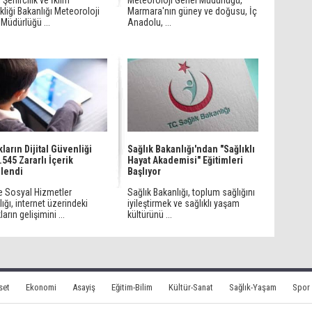
 Şehircilik ve İklim
Meteoroloji Genel Müdürlüğü,
kliği Bakanlığı Meteoroloji
Marmara'nın güney ve doğusu, İç
Müdürlüğü ...
Anadolu, ...
ların Dijital Güvenliği
Sağlık Bakanlığı'ndan "Sağlıklı
.545 Zararlı İçerik
Hayat Akademisi" Eğitimleri
lendi
Başlıyor
ve Sosyal Hizmetler
Sağlık Bakanlığı, toplum sağlığını
ığı, internet üzerindeki
iyileştirmek ve sağlıklı yaşam
arın gelişimini ...
kültürünü ...
set
Ekonomi
Asayiş
Eğitim-Bilim
Kültür-Sanat
Sağlık-Yaşam
Spor