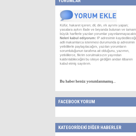
YORUMLAR
Küfür, hakaret içeren; dil, din, ırk ayrımı yapan;
yasalara aykırı ifade ve beyanda bulunan ve tamam
büyük harflerle yazılan yorumlar yayınlanmayacaktı
Neleri kabul ediyorum:
IP adresimin kaydedileceği
adli makamlarca istenmesi durumunda ip adresimin
yetkililerle paylaşılacağını, yazılan yorumların
sorumluluğunun tarafıma ait olduğunu, yazımın,
yetkililerce, fikrim sorulmaksızın yayından
kaldırılabileceğini bu siteye girdiğim andan itibaren
kabul etmiş sayılırım.
Bu haber henüz yorumlanmamış...
FACEBOOK YORUM
KATEGORİDEKİ DİĞER HABERLER