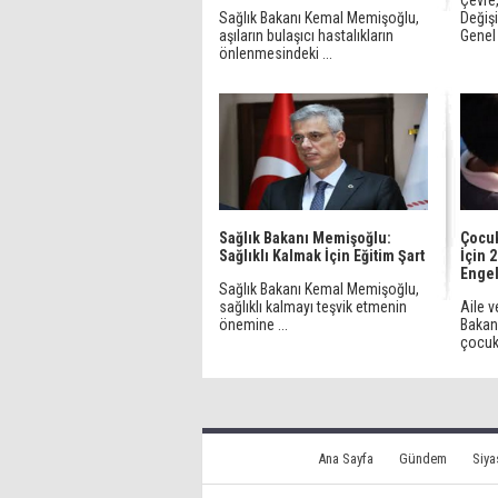
Çevre,
Sağlık Bakanı Kemal Memişoğlu,
Değişi
aşıların bulaşıcı hastalıkların
Genel 
önlenmesindeki ...
Sağlık Bakanı Memişoğlu:
Çocuk
Sağlıklı Kalmak İçin Eğitim Şart
İçin 2
Engel
Sağlık Bakanı Kemal Memişoğlu,
sağlıklı kalmayı teşvik etmenin
Aile 
önemine ...
Bakanl
çocukl
Ana Sayfa
Gündem
Siya