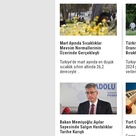
Mart Ayında Sıcaklıklar
Türki
Mevsim Normallerinin
Oranı
Üzerinde Gerçekleşti
Bırakt
Türkiye’de mart ayında en düşük
Türkiy
sıcaklık sıfırın altında 26,2
2024 y
dereceyle ...
veriler
Bakan Memişoğlu:Aşılar
Yurt 
Sayesinde Salgın Hastalıklar
Artac
Tarihe Karıştı