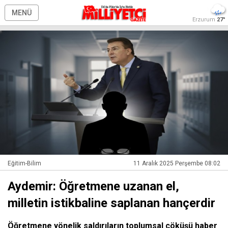
MENÜ
Erzurum
27°
Eğitim-Bilim
11 Aralık 2025 Perşembe 08:02
Aydemir: Öğretmene uzanan el,
milletin istikbaline saplanan hançerdir
Öğretmene yönelik saldırıların toplumsal çöküşü haber